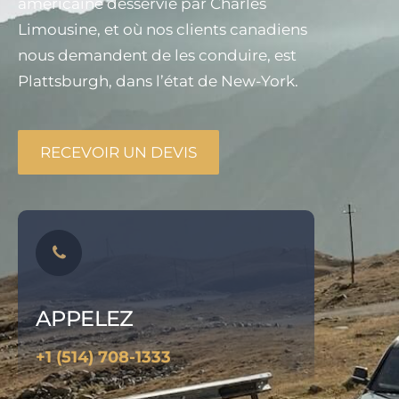
américaine desservie par Charles
Limousine, et où nos clients canadiens
nous demandent de les conduire, est
Plattsburgh, dans l’état de New-York.
RECEVOIR UN DEVIS
APPELEZ
+1 (514) 708-1333