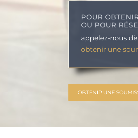
POUR OBTENIR
OU POUR RÉS
appelez-nous dès
obtenir une soum
OBTENIR UNE SOUMIS