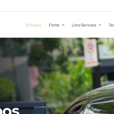
À Propos
Flotte
Limo Services
Té
pos