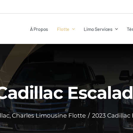
À Propos
Flotte
Limo Services
Té
Cadillac Escala
llac
Charles Limousine Flotte
2023 Cadillac