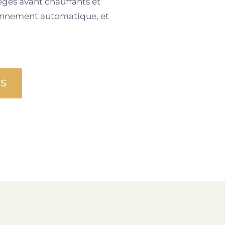
sièges avant chauffants et
tionnement automatique, et
US