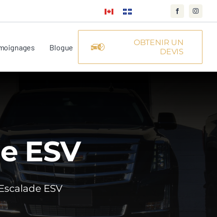
OBTENIR UN
moignages
Blogue
DEVIS
de ESV
 Escalade ESV