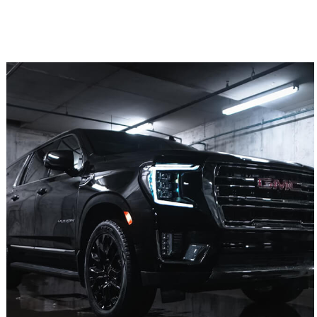
GMC Yukon SLT
8 VOYAGEURS, 8 SACS
Cliquez pour plus de détails