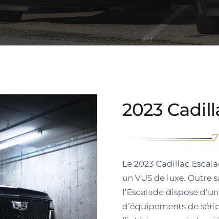
2023 Cadil
Le 2023 Cadillac Escal
un VUS de luxe. Outre s
l’Escalade dispose d’
d’équipements de séri