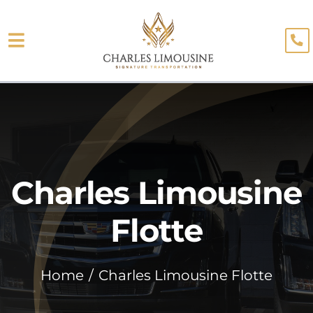
Skip
to
Toggle
content
Navigation
À Propos
Flotte
Limo Services
Charles Limousine
Blogue
Flotte
Témoignages
Home
Charles Limousine Flotte
Réservation