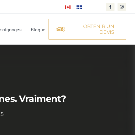
OBTENIR UN
moignages
Blogue
DEVIS
nes. Vraiment?
15