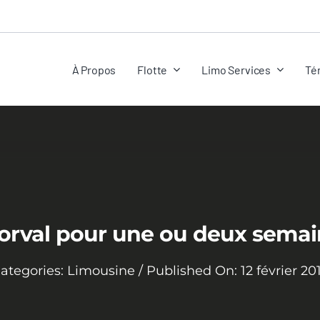
À Propos
Flotte
Limo Services
Té
Dorval pour une ou deux semai
ategories:
Limousine
/
Published On: 12 février 20